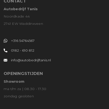
CONTACT
Autobedrijf Tanis
Noordkade 44
2741 EW Waddinxveen
+316 54764567
0182 - 610 812
info@autobedrijftanis.nl
OPENINGSTIJDEN
Showroom
ma t/m za | 08.30 - 17.30
zondag gesloten