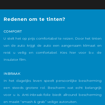
Redenen om te tinten?
T
COMFORT
H
U stelt het op prijs comfortabel te reizen. Door het tinten
i
van de auto krijgt de auto een aangenaam klimaat en
f
reist u veilig en comfortabel. Kies hier voor b.v. de
e
Insulator film.
a
INBRAAK
l
In het dagelijks leven speelt persoonlijke bescherming
g
een steeds grotere rol. Bescherm wat echt belangrijk
r
voor u is. Anti-inbraak-folie biedt allround bescherming
v
en maakt “smash & grab” veilige autoruiten.
b