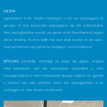
a
GEZIN
Agressieve UVA- stralen brengen u en uw passagiers in
H
gevaar. In het bijzonder passagiers op de achterbank.
i
Met autoglasfolie wordt uw gezin echt beschermd tegen
w
deze straling. Tevens blijft het een stuk koeler in de auto.
i
Dvd schermen zijn beter te bekijken voor kinderen!
v
k
STYLING
Eindelijk ontstijgt je auto de grijze massa!
w
Met blinderen van de autoruiten verandert u een
s
massaproduct in een individueel design object en geniet
m
u tevens van een perfect zicht. De autoglasfolie is te
h
verkrijgen in vele tinten en kleuren.
w
s