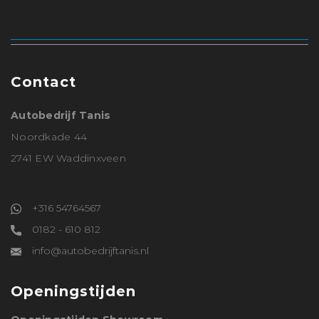
Contact
Autobedrijf Tanis
Noordkade 44
2741 EW Waddinxveen
+316 54764567
0182 - 610 812
info@autobedrijftanis.nl
Openingstijden