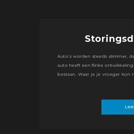
Storings
Auto’s worden steeds slimmer, d
auto heeft een flinke ontwikkeling
bestaan. Waar je je vroeger kon
onder de motorkap kijken’, zo
ervoor dat er meer nodig is d
oog; diagnose-apparatuur.
Lee