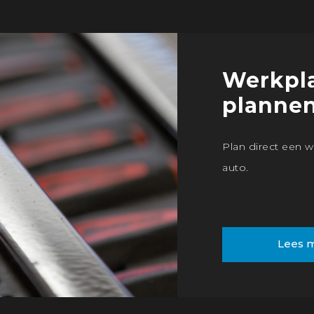
Werkpla
planne
Plan direct een w
auto.
Lees 