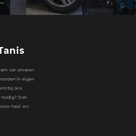
Tanis
eam van ervaren
 worden in eigen
ent bij ons
 nodig? Dan
onze haal- en