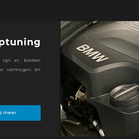
ptuning
 zijn er, bieden
eer vermogen én
s meer