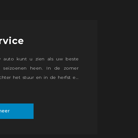
rvice
 auto kunt u zien als uw beste
le seizoenen heen. In de zomer
achter het stuur en in de herfst en
irco ervoor dat u goed zicht houdt
 De airco zorgt er gelijk voor dat u
uur blijft. Het is handig om de airco
meer
r te gebruiken. Zo blijft de airco
n voorkomt u lekkages in de