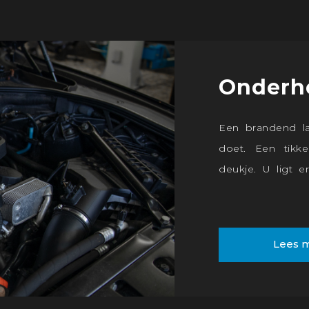
Onderh
Een brandend la
doet. Een tikk
deukje. U ligt e
Breng uw auto na
keuring, een
ongemakken. Onz
Lees 
benodigde geree
uitlees- en tes
te kunnen helpen