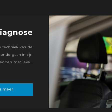
diagnose
e techniek van de
 ondergaan in zijn
 redden met ‘even
rgt elektronica
an een geoefend
s meer