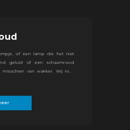
oud
mpje, of een lamp die het niet
end geluid of een schaamrood
r misschien van wakker. Wij niet.
ar Autobedrijf Tanis voor de APK-
 onderhoudsbeurt of andere
e monteurs beschikken over alle
meer
dschappen, kennis, ervaring en
tapparatuur om uw auto en u goed
.