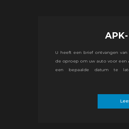
APK-
U heeft een brief ontvangen van
de oproep om uw auto voor een 
een bepaalde datum te lat
keurmeesters van Autobedrijf 
graag voor u in orde. Een APK-k
we altijd op afspraak, als u wilt e
Lee
terwijl u wacht'.