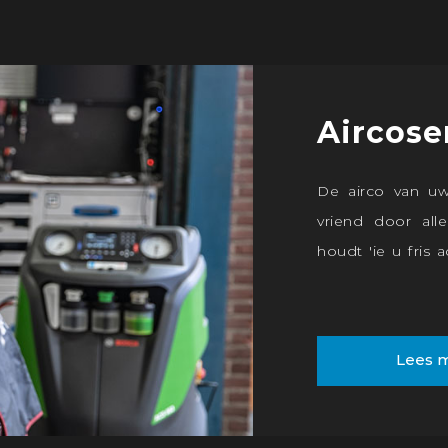
Aircose
De airco van uw
vriend door al
houdt 'ie u fris 
winter zorgt de a
door de voorruit.
fris achter het st
Lees 
het hele jaar doo
goed werken e
compressor.