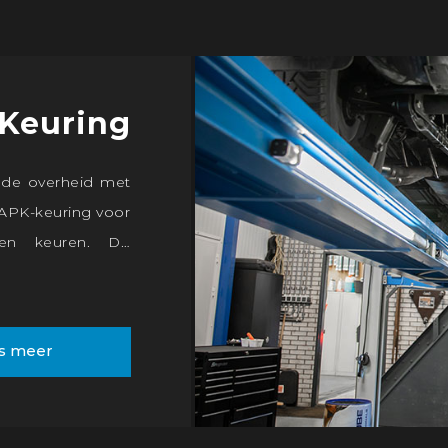
Keuring
 de overheid met
APK-keuring voor
en keuren. De
Tanis maken dit
euring verzorgen
n in overleg 'klaar
s meer