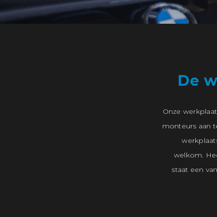
De w
Onze werkplaat
monteurs aan to
werkplaats
welkom. He
staat een va