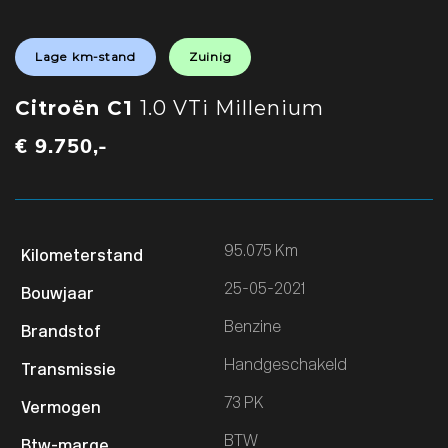
Lage km-stand
Zuinig
Citroën C1
1.0 VTi Millenium
€ 9.750,-
95.075 Km
25-05-2021
Benzine
Handgeschakeld
73 PK
BTW