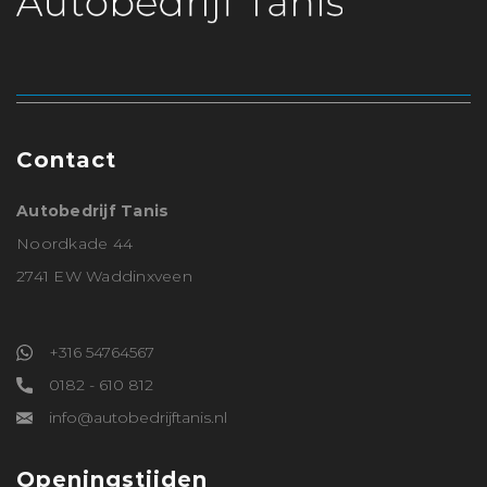
Contact
Autobedrijf Tanis
Noordkade 44
2741 EW Waddinxveen
+316 54764567
0182 - 610 812
info@autobedrijftanis.nl
Openingstijden