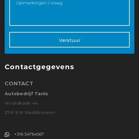
Verstuur
Contactgegevens
CONTACT
Autobedrijf Tanis
Noordkade 44
2741 EW Waddinxveen
+316 54764567