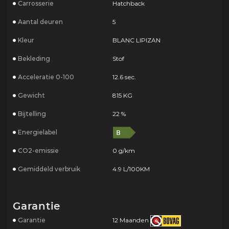
Carrosserie
Hatchback
Aantal deuren
5
Kleur
BLANC LIPIZAN
Bekleding
Stof
Acceleratie 0-100
12.6 sec.
Gewicht
815 KG
Bijtelling
22 %
Energielabel
CO2-emissie
0 g/km
Gemiddeld verbruik
4.9 L/100KM
Garantie
Garantie
12 Maanden