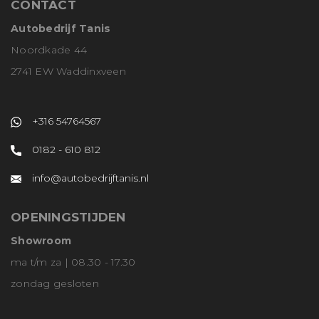
CONTACT
Autobedrijf Tanis
Noordkade 44
2741 EW Waddinxveen
+316 54764567
0182 - 610 812
info@autobedrijftanis.nl
OPENINGSTIJDEN
Showroom
ma t/m za | 08.30 - 17.30
zondag gesloten