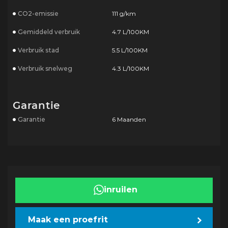
CO2-emissie
111 g/km
Gemiddeld verbruik
4.7 L/100KM
Verbruik stad
5.5 L/100KM
Verbruik snelweg
4.3 L/100KM
Garantie
Garantie
6 Maanden
inruilen
Maak een proefrit