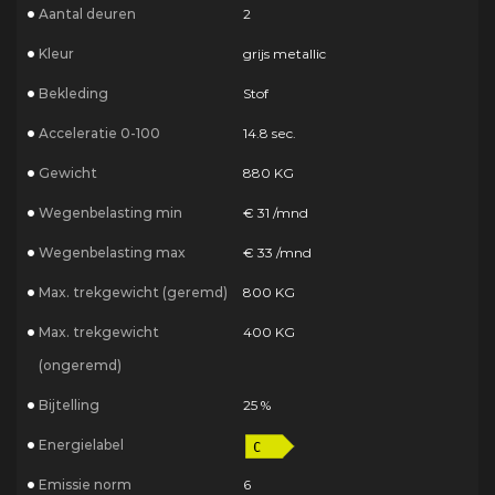
Aantal deuren
2
Kleur
grijs metallic
Bekleding
Stof
Acceleratie 0-100
14.8 sec.
Gewicht
880 KG
Wegenbelasting min
€ 31 /mnd
Wegenbelasting max
€ 33 /mnd
Max. trekgewicht (geremd)
800 KG
Max. trekgewicht
400 KG
(ongeremd)
Bijtelling
25 %
Energielabel
Emissie norm
6