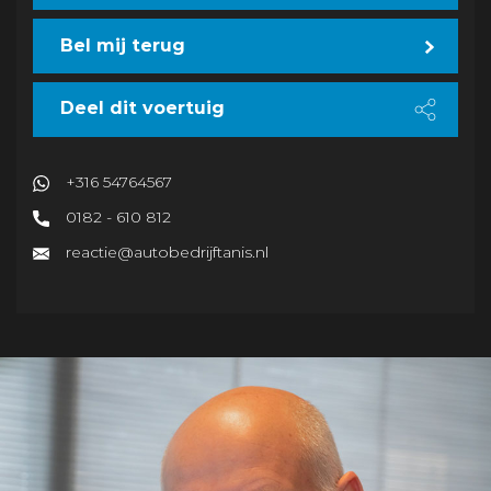
Bel mij terug
Deel dit voertuig
+316 54764567
0182 - 610 812
reactie@autobedrijftanis.nl