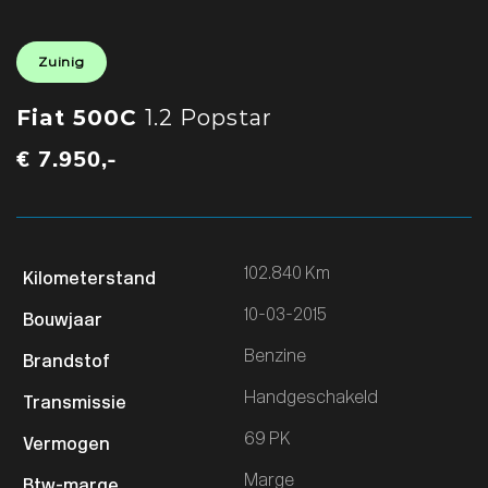
Zuinig
Fiat 500C
1.2 Popstar
€ 7.950,-
102.840 Km
10-03-2015
Benzine
Handgeschakeld
69 PK
Marge