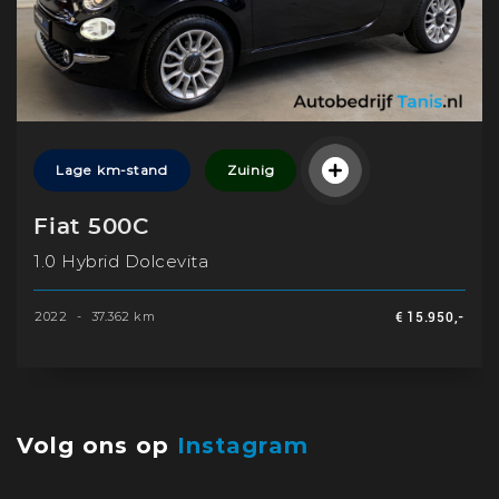
Lage km-stand
Zuinig
Fiat 500C
1.0 Hybrid Dolcevita
2022
-
37.362 km
€ 15.950,-
Volg ons op
Instagram