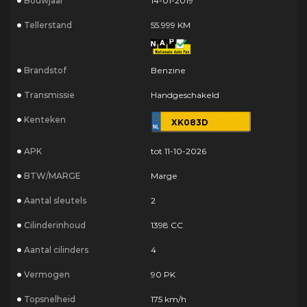
Bouwjaar
14-01-2019
Tellerstand
55.999 KM
Brandstof
Benzine
Transmissie
Handgeschakeld
Kenteken
XK083D
APK
tot 11-10-2026
BTW/MARGE
Marge
Aantal sleutels
2
Cilinderinhoud
1398 CC
Aantal cilinders
4
Vermogen
90 PK
Topsnelheid
175 km/h