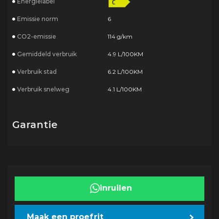
Energielabel
Emissie norm
6
CO2-emissie
114 g/km
Gemiddeld verbruik
4.9 L/100KM
Verbruik stad
6.2 L/100KM
Verbruik snelweg
4.1 L/100KM
Garantie
inruilen
Maak een proefrit