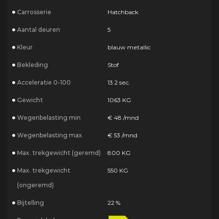
Carrosserie
Hatchback
Aantal deuren
5
Kleur
blauw metallic
Bekleding
Stof
Acceleratie 0-100
13.2 sec.
Gewicht
1063 KG
Wegenbelasting min
€ 48 /mnd
Wegenbelasting max
€ 53 /mnd
Max. trekgewicht (geremd)
800 KG
Max. trekgewicht
550 KG
(ongeremd)
Bijtelling
22 %