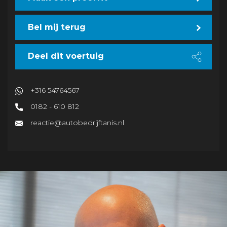
Bel mij terug
Deel dit voertuig
+316 54764567
0182 - 610 812
reactie@autobedrijftanis.nl