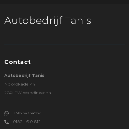
Contact
Autobedrijf Tanis
Noordkade 44
2741 EW Waddinxveen
+316 54764567
0182 - 610 812