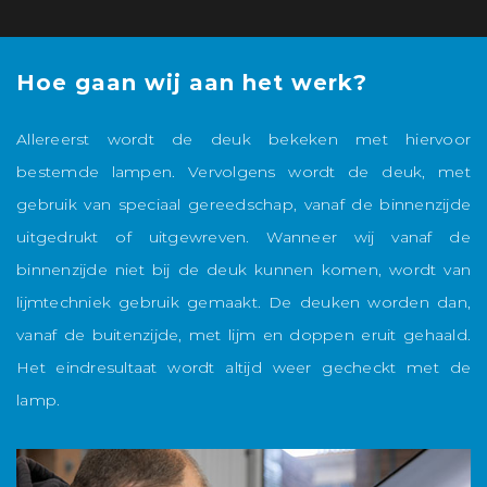
Hoe gaan wij aan het werk?
H
s
Allereerst wordt de deuk bekeken met hiervoor
H
bestemde lampen. Vervolgens wordt de deuk, met
u
gebruik van speciaal gereedschap, vanaf de binnenzijde
i
uitgedrukt of uitgewreven. Wanneer wij vanaf de
b
binnenzijde niet bij de deuk kunnen komen, wordt van
g
lijmtechniek gebruik gemaakt. De deuken worden dan,
e
vanaf de buitenzijde, met lijm en doppen eruit gehaald.
d
Het eindresultaat wordt altijd weer gecheckt met de
a
lamp.
i
e